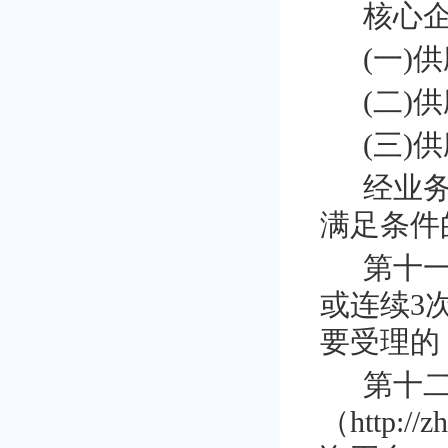
核心
(一
)
供
(二
)
供
(三
)
供
经业
满足条件
第十
或连续
3
要受理的
第十
（
http://z